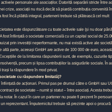
activele personale ale asociaților. Datorită separării stricte între a
nei crize, asociații nu riscă decât să piardă contribuția convenită în
a fost încă plătită integral, partenerii trebuie să plătească cel mult
 societatea este răspunzătoare cu toate activele sale (și nu doar până
A fost înființată o societate comercială cu un capital social de 25.
uizat prin investiții neperformante, nu mai există active ale societă
e altă parte, aceeași GmbH are active de 100 000 de euro, aceast
xcepțiile de la limitarea răspunderii sunt, de exemplu, cazurile ti
nsolvență, precum și lipsa contribuțiilor la asigurările sociale. În 
 fi trași la răspundere în mod privat.
ocietate cu răspundere limitată)?
nființată de acționari. Primul pas pe drumul către o GmbH sau U
ontract de societate – numit și statut – între asociați. Acesta trebu
t la notar. În cazul în care un partener nu poate fi prezent în persoa
un reprezentant. Împuternicitul trebuie să prezinte apoi o procură