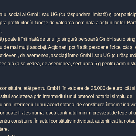
italul social al GmbH sau UG (cu răspundere limitată) și pot partici
pra profiturilor în funcție de valoarea nominală a acțiunilor lor. Part
.
 poate fi înființată de unul [o singură persoană GmbH sau o sing
e mai mulți asociați. Acționarii pot fi atât persoane fizice, cât și 
ne pot deveni, de asemenea, asociați într-o GmbH sau UG (cu răspun
e specială (a se vedea, de asemenea, secțiunea 5 g pentru administra
 constituire, atât pentru GmbH, în valoare de 25.000 de euro, cât și
itui societatea prin intermediul unui protocol notarial simplu de
u prin intermediul unui acord notarial de constituire întocmit indivi
itor poate fi ales numai dacă conținutul minim prevăzut de lege al u
entru constituire. În actul constitutiv individual, autentificat la notar,
tare.