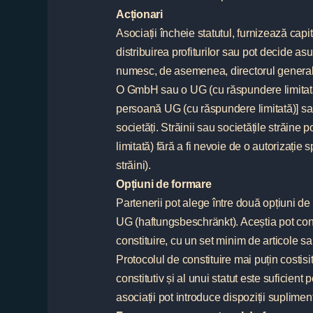
Acționari
Asociații încheie statutul, furnizează cap
distribuirea profiturilor sau pot decide asu
numesc, de asemenea, directorul general
O GmbH sau o UG (cu răspundere limitată)
persoană UG (cu răspundere limitată)] sau d
societăți. Străinii sau societățile străi
limitată) fără a fi nevoie de o autorizați
străini).
Opțiuni de formare
Partenerii pot alege între două opțiuni de
UG (haftungsbeschränkt). Aceștia pot const
constituire, cu un set minim de articole sa
Protocolul de constituire mai puțin costis
constitutiv și al unui statut este suficient p
asociații pot introduce dispoziții suplimen