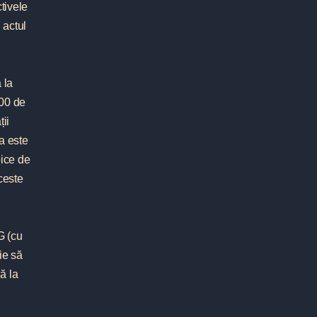
ctivele
 actul
 la
000 de
ții
a este
pice de
aceste
G (cu
ie să
nă la