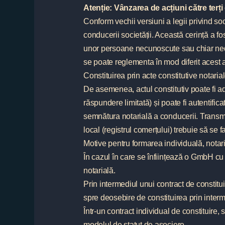
Atenție: Vânzarea de acțiuni către terț
Conform vechii versiuni a legii privind so
conducerii societății. Această cerință a fo
unor persoane necunoscute sau chiar nedor
se poate reglementa în mod diferit acest 
Constituirea prin acte constitutive notaria
De asemenea, actul constitutiv poate fi 
răspundere limitată) și poate fi autentificat
semnătura notarială a conducerii. Transmit
local (registrul comerțului) trebuie să se f
Motive pentru formarea individuală, notari
În cazul în care se înființează o GmbH cu m
notarială.
Prin intermediul unui contract de constituir
spre deosebire de constituirea prin interm
Într-un contract individual de constituire,
modelul de statut de asociere.