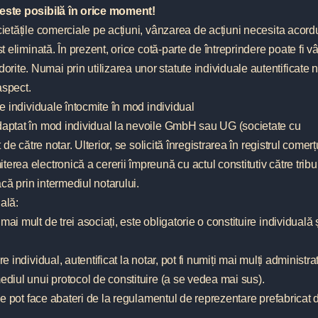
i este posibilă în orice moment!
cietățile comerciale pe acțiuni, vânzarea de acțiuni necesita acord
st eliminată. În prezent, orice cotă-parte de întreprindere poate fi 
ite. Numai prin utilizarea unor statute individuale autentificate n
aspect.
le individuale întocmite în mod individual
adaptat în mod individual la nevoile GmbH sau UG (societate cu
 de către notar. Ulterior, se solicită înregistrarea în registrul comerț
erea electronică a cererii împreună cu actul constitutiv către tribu
acă prin intermediul notarului.
ală:
ai mult de trei asociați, este obligatorie o constituire individuală 
e individual, autentificat la notar, pot fi numiți mai mulți administrat
ediul unui protocol de constituire (a se vedea mai sus).
 se pot face abateri de la regulamentul de reprezentare prefabricat 