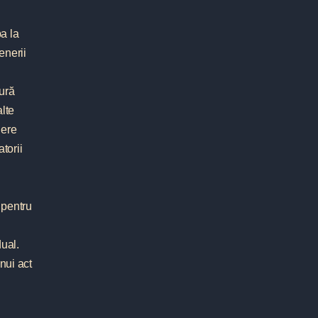
pa la
enerii
ură
alte
dere
torii
 pentru
dual.
nui act