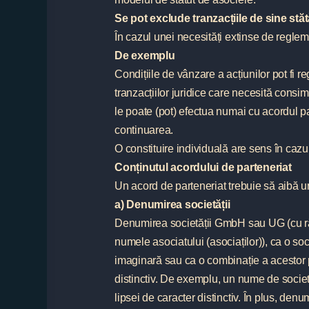
Se pot exclude tranzacțiile de sine stăt
În cazul unei necesități extinse de reglem
De exemplu
Condițiile de vânzare a acțiunilor pot fi re
tranzacțiilor juridice care necesită consi
le poate (pot) efectua numai cu acordul par
continuarea.
O constituire individuală are sens în cazul
Conținutul acordului de parteneriat
Un acord de parteneriat trebuie să aibă u
a) Denumirea societății
Denumirea societății GmbH sau UG (cu răsp
numele asociatului (asociaților)), ca o soc
imaginară sau ca o combinație a acestor 
distinctiv. De exemplu, un nume de societa
lipsei de caracter distinctiv. În plus, den