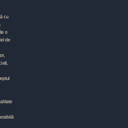
să cu
a
 de o
del de
or,
iați,
reptul
alitate
osibilă