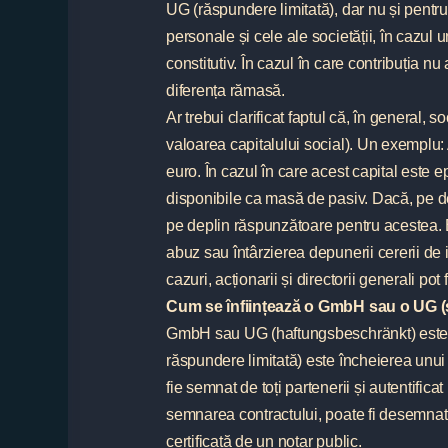
UG (răspundere limitată), dar nu și pentru 
personale și cele ale societății, în cazul u
constitutiv. În cazul în care contribuția nu 
diferența rămasă.
Ar trebui clarificat faptul că, în general,
valoarea capitalului social). Un exemplu: 
euro. În cazul în care acest capital este ep
disponibile ca masă de pasiv. Dacă, pe d
pe deplin răspunzătoare pentru acestea. E
abuz sau întârzierea depunerii cererii de i
cazuri, acționarii și directorii generali pot
Cum se înființează o GmbH sau o UG (s
GmbH sau UG (haftungsbeschränkt) este î
răspundere limitată) este încheierea unui c
fie semnat de toți partenerii și autentifica
semnarea contractului, poate fi desemnat 
certificată de un notar public.