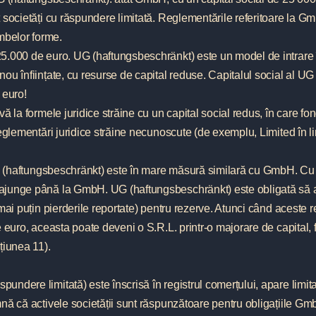
 societăți cu răspundere limitată. Reglementările referitoare la Gm
belor forme.
5.000 de euro. UG (haftungsbeschränkt) este un model de intrare 
ou înființate, cu resurse de capital reduse. Capitalul social al UG
 euro!
ă la formele juridice străine cu un capital social redus, în care fo
reglementări juridice străine necunoscute (de exemplu, Limited în 
 UG (haftungsbeschränkt) este în mare măsură similară cu GmbH. Cu
ajunge până la GmbH. UG (haftungsbeschränkt) este obligată să a
mai puțin pierderile reportate) pentru rezerve. Atunci când aceste 
 euro, aceasta poate deveni o S.R.L. printr-o majorare de capital, 
țiunea 11).
ndere limitată) este înscrisă în registrul comerțului, apare limit
nă că activele societății sunt răspunzătoare pentru obligațiile G