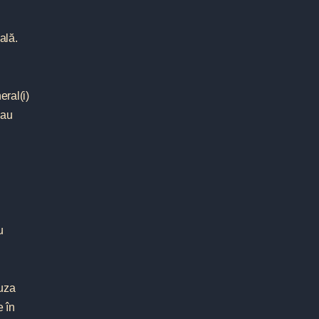
ală.
eral(i)
sau
u
auza
e în