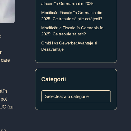
afaceri în Germania din 2025
Modificări Fiscale în Germania din
2025: Ce trebuie să știe cetățenii?
Modificările Fiscale în Germania în
2025: Ce trebuie să știți?
:
GmbH vs Gewerbe: Avantaje și
Dezavantaje
în
n care
Categorii
t în
 pot
 UG (cu
0 de