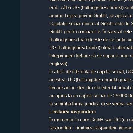
euro, cât și UG (haftungsbeschränkt) sunt
anume Legea privind GmbH, se aplică am
Capitalul social minim al GmbH este de 2
GmbH pentru companiile, în special cele n
(haftungsbeschränkt) este de cel puțin un
UG (haftungsbeschränkt) oferă o alternativ
întreprinderii trebuie să se supună unor 
engleză).
În afară de diferența de capital social,
acestea, UG (haftungsbeschränkt) poate 
fiecare an un sfert din excedentul anual (
au ajuns la un capital social de 25 000 de
și schimba forma juridică (a se vedea sec
Limitarea răspunderii
În momentul în care GmbH sau UG (cu răspu
răspunderii. Limitarea răspunderii înseam