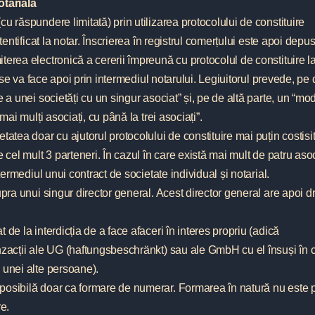
tarială
u răspundere limitată) prin utilizarea protocolului de constituire
tentificat la notar. Înscrierea în registrul comerțului este apoi depu
erea electronică a cererii împreună cu protocolul de constituire l
) se va face apoi prin intermediul notarului. Legiuitorul prevede, pe
 a unei societăți cu un singur asociat” și, pe de altă parte, un “mo
mai mulți asociați, cu până la trei asociați”.
atea doar cu ajutorul protocolului de constituire mai puțin costisit
 cel mult 3 parteneri. În cazul în care există mai mult de patru asoc
termediul unui contract de societate individual și notarial.
upra unui singur director general. Acest director general are apoi d
de la interdicția de a face afaceri în interes propriu (adică
nzacții ale UG (haftungsbeschränkt) sau ale GmbH cu el însuși în c
 unei alte persoane).
posibilă doar ca formare de numerar. Formarea în natură nu este p
re.