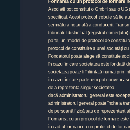
Formarea cu un protocol de formare no
Asociații pot constitui o GmbH sau o UG (c
specificat. Acest protocol trebuie să fie au
semnătura notarială a conducerii. Transmit
tribunalul districtual (registrul comerțului
parte, un “model de protocol de constituire
protocol de constituire a unei societăți cu 
Fondatorul poate alege să constituie societ
în cazul în care societatea este fondată de
societatea poate fi înființată numai prin in
în cazul în care partenerii pot conveni as
de a reprezenta singur societatea.
dacă administratorul general este exceptat 
administratorul general poate încheia tra
de persoană fizică sau de reprezentant al
Formarea cu un protocol de formare este 
în cadrul formării cu un protocol de forma