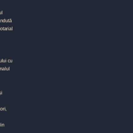
ul
vândută
otarial
ului cu
nalul
și
ori,
din