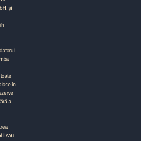
bH, și
în
ndatorul
limba
 toate
loce în
rezerve
fără a-
area
mbH sau