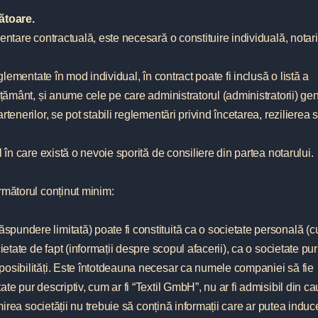
ătoare.
entare contractuală, este necesară o constituire individuală, notari
glementate în mod individual, în contract poate fi inclusă o listă a
mțământ, și anume cele pe care administratorul (administratorii) gen
tenerilor, se pot stabili reglementări privind încetarea, rezilierea 
 în care există o nevoie sporită de consiliere din partea notarului.
rmătorul conținut minim:
undere limitată) poate fi constituită ca o societate personală (c
ietate de fapt (informații despre scopul afacerii), ca o societate pur
posibilități. Este întotdeauna necesar ca numele companiei să fie
te pur descriptiv, cum ar fi “Textil GmbH”, nu ar fi admisibil din c
umirea societății nu trebuie să conțină informații care ar putea induc