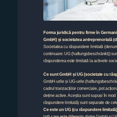
Forma juridică pentru firme în Germani
GmbH) și societatea antreprenorială (
Societatea cu răspundere limitată (denum
continuare: UG (haftungsbeschränkt)) sunt 
răspunderea este limitată la activele socie
Ce sunt GmbH și UG (societate cu răsp
GmbH-urile și UG-urile (haftungsbeschrä
cadrul tranzacțiilor comerciale, pot acționa î
deține active. Aceștia sunt supuși în mod 
răspundere limitată) sunt separate de cele 
Ce este un UG (cu răspundere limitată
Iată care este diferența dintre GmbH și 