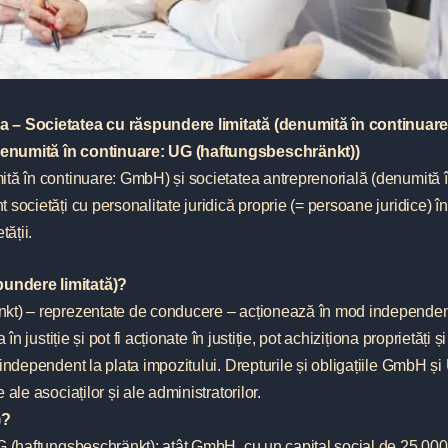
a – Societatea cu răspundere limitată (denumită în continuare
denumită în continuare: UG (haftungsbeschränkt))
ită în continuare: GmbH) și societatea antreprenorială (denumită 
societăți cu personalitate juridică proprie (= persoane juridice) î
tății.
undere limitată)?
nkt) – reprezentate de conducere – acționează în mod independen
n justiție și pot fi acționate în justiție, pot achiziționa proprietăți și
independent la plata impozitului. Drepturile și obligațiile GmbH și
ale asociaților și ale administratorilor.
)?
UG (haftungsbeschränkt): atât GmbH, cu un capital social de 25 00