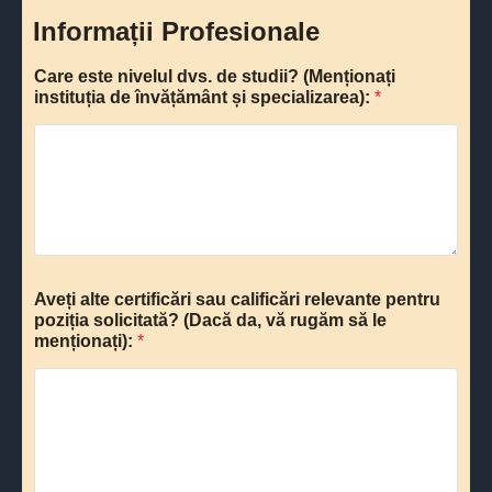
t
Informații Profesionale
a
t
Care este nivelul dvs. de studii? (Menționați
e
instituția de învățământ și specializarea):
*
s
+
1
Aveți alte certificări sau calificări relevante pentru
poziția solicitată? (Dacă da, vă rugăm să le
menționați):
*