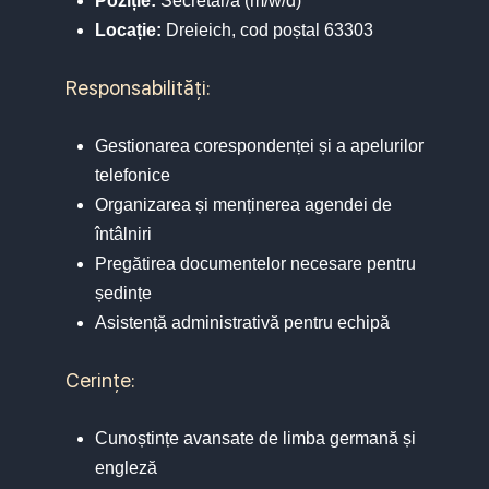
Poziție:
Secretar/ă (m/w/d)
Locație:
Dreieich, cod poștal 63303
Responsabilități:
Gestionarea corespondenței și a apelurilor
telefonice
Organizarea și menținerea agendei de
întâlniri
Pregătirea documentelor necesare pentru
ședințe
Asistență administrativă pentru echipă
Cerințe:
Cunoștințe avansate de limba germană și
engleză