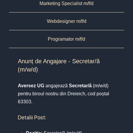
Marketing Specialist m/f/d
Webdesigner m/f/d
Programator m/f/d
Anunț de Angajare - Secretar/ă
(m/w/d)
Aversez UG
angajează
Secretar/ă
(m/w/d)
pentru biroul nostru din Dreieich, cod poștal
63303.
Detalii Post: