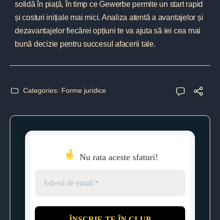
solidă în piață, în timp ce Gewerbe permite un start rapid
și costuri inițiale mai mici. Analiza atentă a avantajelor și
dezavantajelor fiecărei opțiuni te va ajuta să iei cea mai
bună decizie pentru succesul afacerii tale.
Categories:
Forme juridice
Nu rata aceste sfaturi!
Adresă
de
email
*