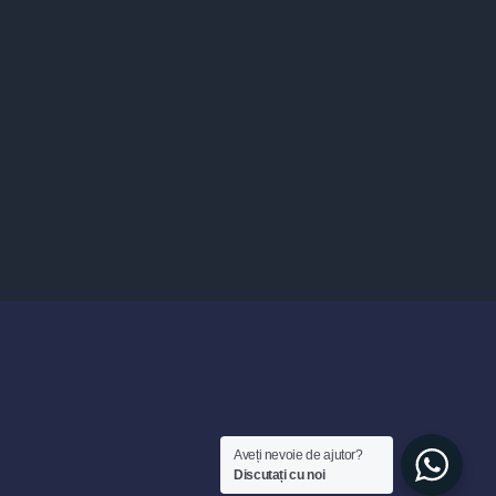
Aveți nevoie de ajutor?
Discutați cu noi