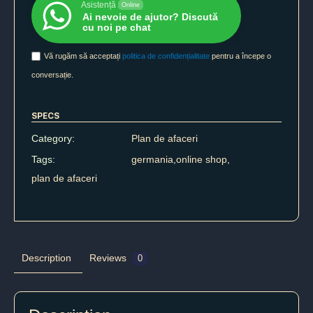
Asistență
Online
Ai nevoie de ajutor? Discută
cu noi pe chat
Vă rugăm să acceptați
politica de confidențialitate
pentru a începe o
conversație.
SPECS
Category:
Plan de afaceri
Tags:
germania
,
online shop
,
plan de afaceri
Description
Reviews
0