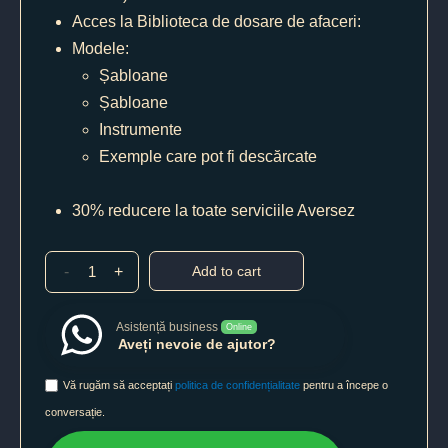
Acces la Biblioteca de dosare de afaceri:
Modele:
Șabloane
Șabloane
Instrumente
Exemple care pot fi descărcate
30% reducere la toate serviciile Aversez
-
+
Add to cart
Asistență business
Online
Aveți nevoie de ajutor?
Vă rugăm să acceptați
politica de confidențialitate
pentru a începe o
conversație.