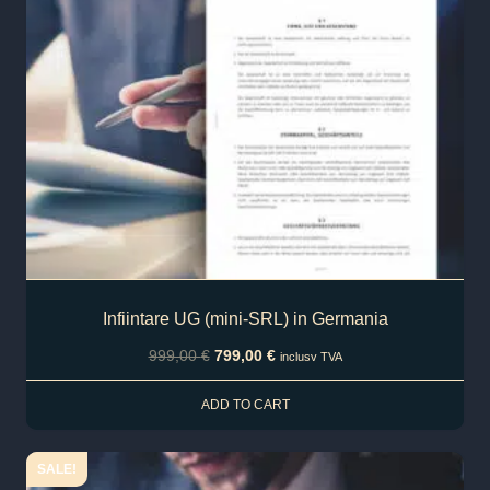
Infiintare UG (mini-SRL) in Germania
999,00
€
799,00
€
inclusv TVA
ADD TO CART
SALE!