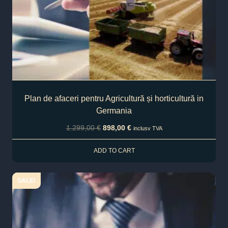
Plan de afaceri pentru Agricultură și horticultură in
Germania
1.299,00
€
898,00
€
inclusv TVA
ADD TO CART
SALE!