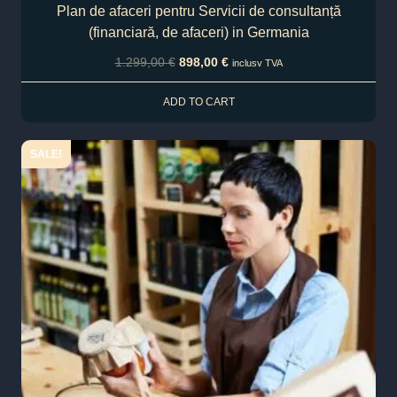
Plan de afaceri pentru Servicii de consultanță
(financiară, de afaceri) in Germania
1.299,00
€
898,00
€
inclusv TVA
ADD TO CART
SALE!