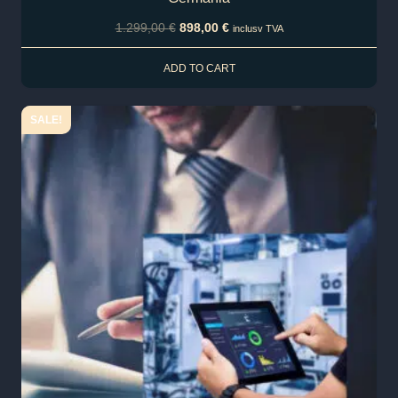
1.299,00
€
898,00
€
inclusv TVA
ADD TO CART
SALE!