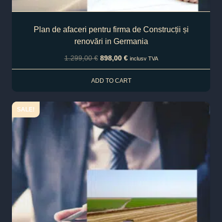
Plan de afaceri pentru firma de Construcții și
renovări in Germania
1.299,00
€
898,00
€
inclusv TVA
ADD TO CART
SALE!