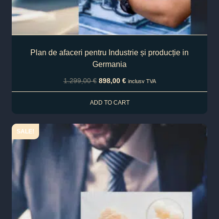
Plan de afaceri pentru Industrie și producție in
Germania
1.299,00
€
898,00
€
inclusv TVA
ADD TO CART
SALE!