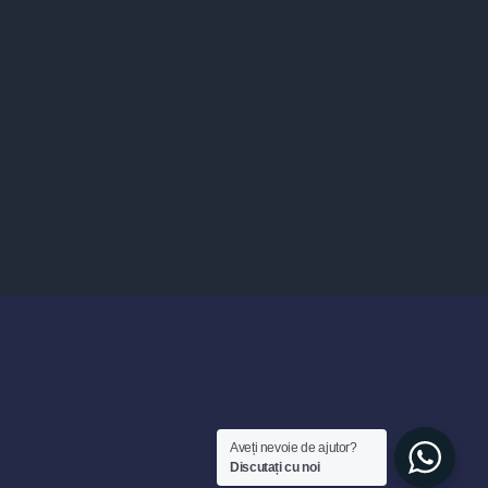
Aveți nevoie de ajutor?
Discutați cu noi