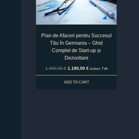
Plan de Afaceri pentru Succesul
Tău în Germania – Ghid
Complet de Start-up și
Dezvoltare
1.980,00
€
1.190,00
€
inclusv TVA
ADD TO CART