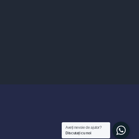
Aveți nevoie de ajutor?
Discutați cu noi