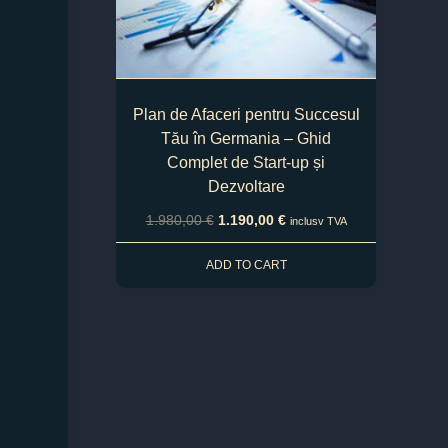
Plan de Afaceri pentru Succesul
Tău în Germania – Ghid
Complet de Start-up și
Dezvoltare
1.980,00
€
1.190,00
€
inclusv TVA
ADD TO CART